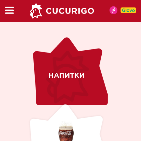
КАТАЛОГ
МЕНЮ
MENIU DE VARA
КУРОЧКА
БУРГЕР и ВРАП
KIDSBOX
НАПИТКИ
МЕНЮ
КАПМИКС
САЛАТ
СНЭКИ
СОУСЫ
НАПИТКИ
КОФЕ